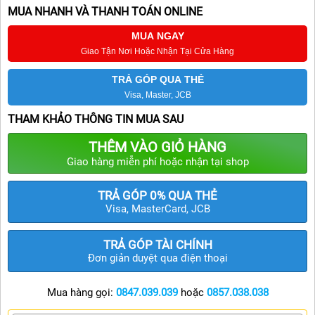
MUA NHANH VÀ THANH TOÁN ONLINE
iPhone 11 Pro Max
MUA NGAY
iPhone 11 Pro
Giao Tận Nơi Hoặc Nhận Tại Cửa Hàng
iPhone 11
TRẢ GÓP QUA THẺ
Visa, Master, JCB
iPhone XS Max
THAM KHẢO THÔNG TIN MUA SAU
iPhone XS
THÊM VÀO GIỎ HÀNG
APPLE IPAD
Giao hàng miễn phí hoặc nhận tại shop
APPLE WATCH
TRẢ GÓP 0% QUA THẺ
Visa, MasterCard, JCB
MACBOOK
MÁY DÙNG RỒI
TRẢ GÓP TÀI CHÍNH
Đơn giản duyệt qua điện thoại
SAMSUNG
Mua hàng gọi:
0847.039.039
hoặc
0857.038.038
PHỤ KIỆN