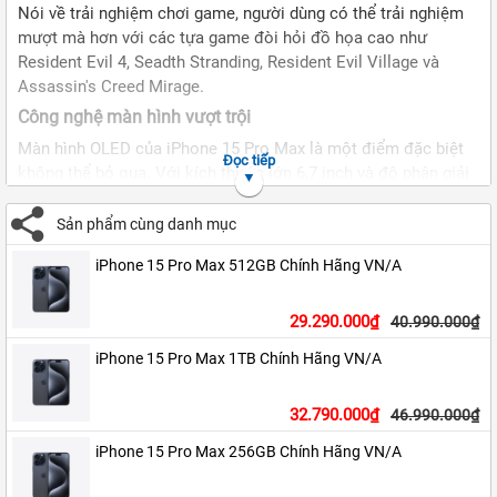
Nói về trải nghiệm chơi game, người dùng có thể trải nghiệm
mượt mà hơn với các tựa game đòi hỏi đồ họa cao như
Resident Evil 4, Seadth Stranding, Resident Evil Village và
Assassin's Creed Mirage.
Công nghệ màn hình vượt trội
Màn hình OLED của iPhone 15 Pro Max là một điểm đặc biệt
Đọc tiếp
không thể bỏ qua. Với kích thước lớn 6,7 inch và độ phân giải
đỉnh cao 2796x1179 pixel, màn hình này mang đến trải nghiệm
hấp dẫn cho người dùng. Với tần số quét 120Hz và mật độ
Sản phẩm cùng danh mục
điểm ảnh cao đến 460 ppi, bạn có thể mong đợi một hiển thị
iPhone 15 Pro Max 512GB Chính Hãng VN/A
màu sắc và độ sáng chân thực hơn bao giờ hết. Công nghệ
HDR cũng được tích hợp, giúp màn hình tái hiện màu sắc và
độ sáng tự nhiên hơn.
29.290.000₫
40.990.000₫
iPhone 15 Pro Max 1TB Chính Hãng VN/A
Thêm vào đó, công nghệ TrueTone hiện đại đã được tích hợp
để tự động điều chỉnh màu sắc của màn hình dựa trên môi
trường xung quanh. Kết hợp này mang đến trải nghiệm xem
32.790.000₫
46.990.000₫
phim, chơi game và lướt web tốt hơn với hình ảnh sống động,
iPhone 15 Pro Max 256GB Chính Hãng VN/A
rực rỡ và màu sắc chân thực.
Thời lượng pin ấn tượng