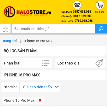
0857.038.038
Cần Đước:
Giỏ hàng
0847.039.039
Cần Giuộc:
0769.068.068
Kiến Tường:
APPLE IPHONE
Trang chủ
iPhone 16 Pro Max
iPhone 17 Pro Max
BỘ LỌC SẢN PHẨM
iPhone 17 Pro
Phân loại
Lọc theo giá
iPhone Air
IPHONE 16 PRO MAX
iPhone 17
iPhone 16 Pro Max
Giá cao đến thấp
Sắp xếp :
iPhone 16 Pro
iPhone 16 Pro Max
iPhone 16 Plus