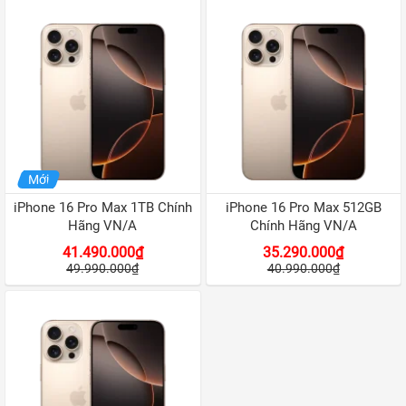
iPhone 16
iPhone 15 Pro Max
iPhone 15 Pro
iPhone 15 Plus
iPhone 15
Mới
iPhone 14 Pro Max
iPhone 16 Pro Max 1TB Chính
iPhone 16 Pro Max 512GB
iPhone 14 Plus
Hãng VN/A
Chính Hãng VN/A
iPhone 14 Pro
41.490.000₫
35.290.000₫
49.990.000₫
40.990.000₫
iPhone 14
iPhone 13
iPhone 12 Pro Max
iPhone 12 Pro