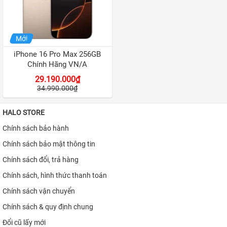
iPhone 12
iPhone 11 Pro Max
Mới
iPhone 11 Pro
iPhone 16 Pro Max 256GB
iPhone 11
Chính Hãng VN/A
29.190.000₫
iPhone XS Max
34.990.000₫
iPhone XS
HALO STORE
APPLE IPAD
Chính sách bảo hành
APPLE WATCH
Chính sách bảo mật thông tin
MACBOOK
Chính sách đổi, trả hàng
Chính sách, hình thức thanh toán
MÁY DÙNG RỒI
Chính sách vận chuyển
SAMSUNG
Chính sách & quy định chung
PHỤ KIỆN
Đổi cũ lấy mới