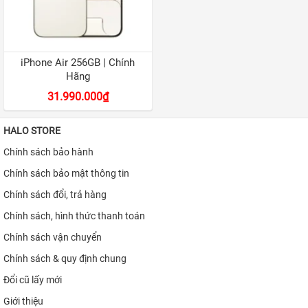
iPhone 12
iPhone 11 Pro Max
iPhone 11 Pro
iPhone Air 256GB | Chính
Hãng
iPhone 11
31.990.000₫
iPhone XS Max
HALO STORE
iPhone XS
Chính sách bảo hành
APPLE IPAD
Chính sách bảo mật thông tin
APPLE WATCH
Chính sách đổi, trả hàng
MACBOOK
Chính sách, hình thức thanh toán
Chính sách vận chuyển
MÁY DÙNG RỒI
Chính sách & quy định chung
SAMSUNG
Đổi cũ lấy mới
PHỤ KIỆN
Giới thiệu