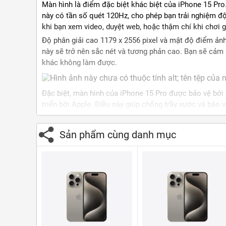
Màn hình là điểm đặc biệt khác biệt của iPhone 15 Pr
này có tần số quét 120Hz, cho phép bạn trải nghiệm đ
khi bạn xem video, duyệt web, hoặc thậm chí khi chơi 
Độ phân giải cao 1179 x 2556 pixel và mật độ điểm ản
này sẽ trở nên sắc nét và tương phản cao. Bạn sẽ cảm
khác không làm được.
Đặc biệt, màn hình của iPhone 15 Pro được bảo vệ bởi
triển bởi Apple. Điều này giúp chống trầy xước và bảo 
Hiệu năng mạnh mẽ
iPhone 15 Pro được trang bị bộ vi xử lý Apple A17 Pro s
Sản phẩm cùng danh mục
quan trọng trong việc cải thiện hiệu năng và tiết kiệm
mái chơi các tựa game nặng và thực hiện các tác vụ 
GPU của iPhone 15 Pro đã được cải thiện lên đến 20% s
lại trải nghiệm chơi game và xem video mượt mà hơn ba
hoặc chỉ đơn giản là làm việc hàng ngày, hiệu năng iP
Hệ thống camera tinh tế