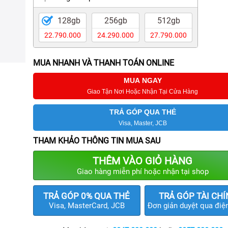
128gb
256gb
512gb
22.790.000
24.290.000
27.790.000
MUA NHANH VÀ THANH TOÁN ONLINE
MUA NGAY
Giao Tận Nơi Hoặc Nhận Tại Cửa Hàng
TRẢ GÓP QUA THẺ
Visa, Master, JCB
THAM KHẢO THÔNG TIN MUA SAU
THÊM VÀO GIỎ HÀNG
Giao hàng miễn phí hoặc nhận tại shop
TRẢ GÓP 0% QUA THẺ
TRẢ GÓP TÀI CH
Visa, MasterCard, JCB
Đơn giản duyệt qua điện