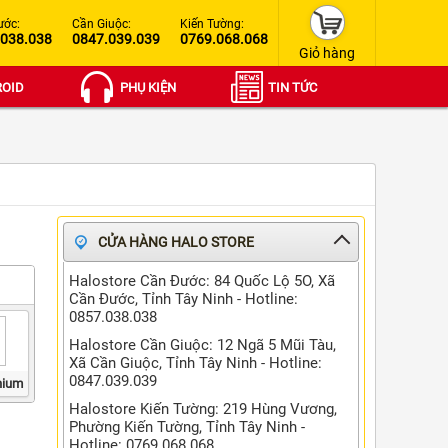
ước:
Cần Giuộc:
Kiến Tường:
.038.038
0847.039.039
0769.068.068
Giỏ hàng
OID
PHỤ KIỆN
TIN TỨC
CỬA HÀNG HALO STORE
Halostore Cần Đước: 84 Quốc Lộ 5O, Xã
Cần Đước, Tỉnh Tây Ninh - Hotline:
0857.038.038
Halostore Cần Giuộc: 12 Ngã 5 Mũi Tàu,
Xã Cần Giuộc, Tỉnh Tây Ninh - Hotline:
0847.039.039
nium
Halostore Kiến Tường: 219 Hùng Vương,
Phường Kiến Tường, Tỉnh Tây Ninh -
Hotline: 0769.068.068