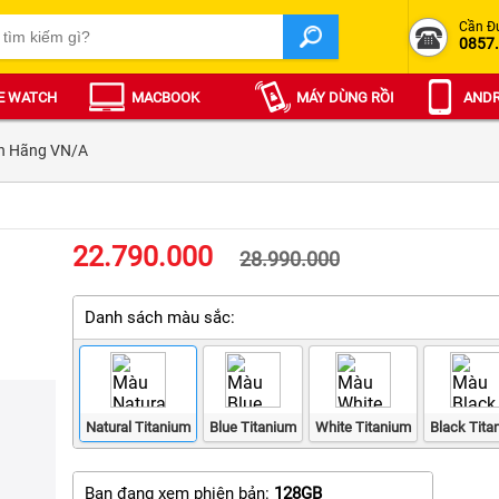
Cần Đ
0857
E WATCH
MACBOOK
MÁY DÙNG RỒI
ANDR
nh Hãng VN/A
22.790.000
28.990.000
Danh sách màu sắc:
Natural Titanium
Blue Titanium
White Titanium
Black Tita
Bạn đang xem phiên bản:
128GB