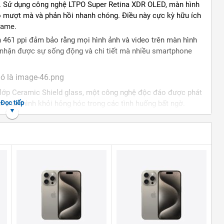
o. Sử dụng công nghệ LTPO Super Retina XDR OLED, màn hình
ộ mượt mà và phản hồi nhanh chóng. Điều này cực kỳ hữu ích
game.
h 461 ppi đảm bảo rằng mọi hình ảnh và video trên màn hình
 nhận được sự sống động và chi tiết mà nhiều smartphone
 lớp Ceramic Shield glass, một công nghệ độc đáo được phát
vệ màn hình khỏi hỏng hóc trong các tình huống bất ngờ.
Đọc tiếp
ản xuất trên tiến trình 3nm, là một trong những bước tiến
 năng lượng. Với CPU hexa-core và GPU 6-core, bạn có thể thoải
đa nhiệm mượt mà.
o với thế hệ trước, giúp tối ưu hóa hiệu suất đồ họa và đem
o giờ hết. Bất kể bạn là người yêu thích game, chơi video 4K,
hone 15 Pro đều có thể đáp ứng tốt mọi nhu cầu.