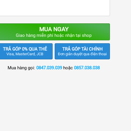
MUA NGAY
Giao hàng miễn phí hoặc nhận tại shop
TRẢ GÓP 0% QUA THẺ
TRẢ GÓP TÀI CHÍNH
Visa, MasterCard, JCB
Đơn giản duyệt qua điện thoại
Mua hàng gọi:
0847.039.039
hoặc
0857.038.038