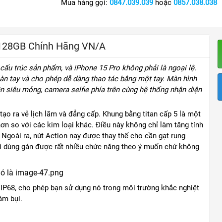
Mua hàng gọi:
0847.039.039
hoặc
0857.038.038
 128GB Chính Hãng VN/A
à cấu trúc sản phẩm, và iPhone 15 Pro không phải là ngoại lệ.
bàn tay và cho phép dễ dàng thao tác bằng một tay. Màn hình
ền siêu mỏng, camera selfie phía trên cùng hệ thống nhận diện
ạo ra vẻ lịch lãm và đẳng cấp. Khung bằng titan cấp 5 là một
ơn so với các kim loại khác. Điều này không chỉ làm tăng tính
 Ngoài ra, nút Action nay được thay thế cho cần gạt rung
ời dùng gán được rất nhiều chức năng theo ý muốn chứ không
i IP68, cho phép bạn sử dụng nó trong môi trường khắc nghiệt
ám bụi.