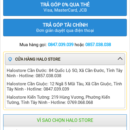
TIN TỨC
TRẢ GÓP 0% QUA THẺ
Visa, MasterCard, JCB
TRẢ GÓP TÀI CHÍNH
Đơn giản duyệt qua điện thoại
Mua hàng gọi:
0847.039.039
hoặc
0857.038.038
CỬA HÀNG HALO STORE
Halostore Cần Đước: 84 Quốc Lộ 5O, Xã Cần Đước, Tỉnh Tây
Ninh - Hotline: 0857.038.038
Halostore Cần Giuộc: 12 Ngã 5 Mũi Tàu, Xã Cần Giuộc, Tỉnh
Tây Ninh - Hotline: 0847.039.039
Halostore Kiến Tường: 219 Hùng Vương, Phường Kiến
Tường, Tỉnh Tây Ninh - Hotline: 0769.068.068
VÌ SAO CHỌN HALO STORE