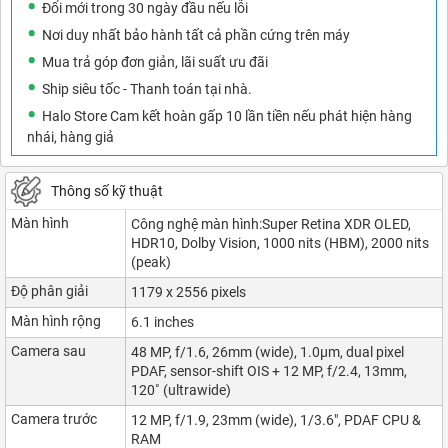
Đổi mới trong 30 ngày đầu nếu lỗi
Nơi duy nhất bảo hành tất cả phần cứng trên máy
Mua trả góp đơn giản, lãi suất ưu đãi
Ship siêu tốc - Thanh toán tại nhà.
Halo Store Cam kết hoàn gấp 10 lần tiền nếu phát hiện hàng
nhái, hàng giả
Thông số kỹ thuật
Màn hình
Công nghệ màn hình:Super Retina XDR OLED,
HDR10, Dolby Vision, 1000 nits (HBM), 2000 nits
(peak)
Độ phân giải
1179 x 2556 pixels
Màn hình rộng
6.1 inches
Camera sau
48 MP, f/1.6, 26mm (wide), 1.0µm, dual pixel
PDAF, sensor-shift OIS + 12 MP, f/2.4, 13mm,
120˚ (ultrawide)
Camera trước
12 MP, f/1.9, 23mm (wide), 1/3.6″, PDAF CPU &
RAM