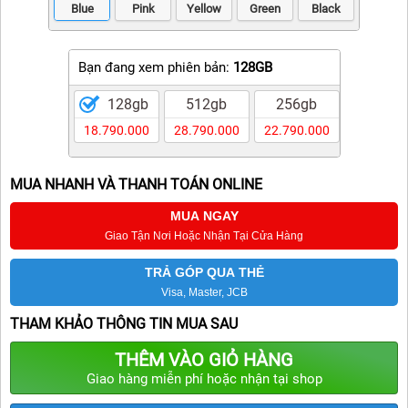
Blue
Pink
Yellow
Green
Black
iPhone 11 Pro Max
iPhone 11 Pro
Bạn đang xem phiên bản:
128GB
iPhone 11
128gb
512gb
256gb
iPhone XS Max
18.790.000
28.790.000
22.790.000
iPhone XS
MUA NHANH VÀ THANH TOÁN ONLINE
APPLE IPAD
MUA NGAY
APPLE WATCH
Giao Tận Nơi Hoặc Nhận Tại Cửa Hàng
MACBOOK
TRẢ GÓP QUA THẺ
Visa, Master, JCB
MÁY DÙNG RỒI
THAM KHẢO THÔNG TIN MUA SAU
SAMSUNG
THÊM VÀO GIỎ HÀNG
Giao hàng miễn phí hoặc nhận tại shop
PHỤ KIỆN