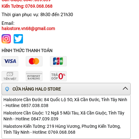
lý hình ảnh được cải thiện, giúp chụp ảnh sắc nét và rực rỡ
Kiến Tường: 0769.068.068
trong điều kiện ánh sáng yếu.
Thời gian phục vụ: 8h30 đến 21h30
Email:
halostore.vn68@gmail.com
Camera TrueDepth với khẩu độ lớn
Camera trước của iPhone 15 có độ phân giải 12MP và khẩu độ
lớn, cho phép chụp ảnh selfie rõ nét và đẹp mắt. Chế độ hành
HÌNH THỨC THANH TOÁN
động giúp quay video ổn định, ngay cả khi người dùng đang di
chuyển.
Chế độ bảo mật cao và tôn trọng sự riêng tư
CỬA HÀNG HALO STORE
iPhone 15 sử dụng công nghệ xác thực gương mặt FaceID để
Halostore Cần Đước: 84 Quốc Lộ 5O, Xã Cần Đước, Tỉnh Tây Ninh
đảm bảo bảo mật cao. Ngoài ra, người dùng có quyền kiểm
- Hotline: 0857.038.038
soát việc ứng dụng theo dõi hoạt động của họ nhằm đảm bảo
Halostore Cần Giuộc: 12 Ngã 5 Mũi Tàu, Xã Cần Giuộc, Tỉnh Tây
tính riêng tư.
Ninh - Hotline: 0847.039.039
Cá nhân hóa giao diện với iOS 17
Halostore Kiến Tường: 219 Hùng Vương, Phường Kiến Tường,
Tỉnh Tây Ninh - Hotline: 0769.068.068
Hệ điều hành iOS 17 mang đến nhiều tính năng cá nhân hóa