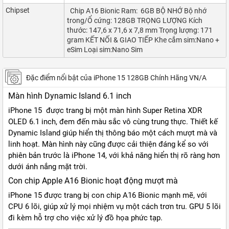
Chipset
Chip A16 Bionic Ram: 6GB BỘ NHỚ Bộ nhớ
trong/Ổ cứng: 128GB TRỌNG LƯỢNG Kích
thước: 147,6 x 71,6 x 7,8 mm Trọng lượng: 171
gram KẾT NỐI & GIAO TIẾP Khe cắm sim:Nano +
eSim Loại sim:Nano Sim
Đặc điểm nổi bật của iPhone 15 128GB Chính Hãng VN/A
Màn hình Dynamic Island 6.1 inch
iPhone 15 được trang bị một màn hình Super Retina XDR
OLED 6.1 inch, đem đến màu sắc vô cùng trung thực. Thiết kế
Dynamic Island giúp hiển thị thông báo một cách mượt mà và
linh hoạt. Màn hình này cũng được cải thiện đáng kể so với
phiên bản trước là iPhone 14, với khả năng hiển thị rõ ràng hơn
dưới ánh nắng mặt trời.
Con chip Apple A16 Bionic hoạt động mượt mà
iPhone 15 được trang bị con chip A16 Bionic mạnh mẽ, với
CPU 6 lõi, giúp xử lý mọi nhiệm vụ một cách trơn tru. GPU 5 lõi
đi kèm hỗ trợ cho việc xử lý đồ họa phức tạp.