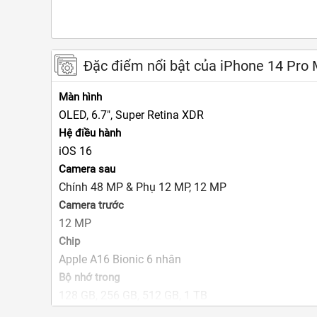
Đặc điểm nổi bật của iPhone 14 Pr
Màn hình
OLED,
6.7",
Super Retina XDR
Hệ điều hành
iOS 16
Camera sau
Chính 48 MP & Phụ 12 MP, 12 MP
Camera trước
12 MP
Chip
Apple A16 Bionic 6 nhân
Bộ nhớ trong
128 GB, 256 GB, 512 GB, 1 TB