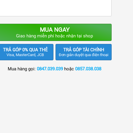
MUA NGAY
Giao hàng miễn phí hoặc nhận tại shop
TRẢ GÓP 0% QUA THẺ
TRẢ GÓP TÀI CHÍNH
Visa, MasterCard, JCB
Đơn giản duyệt qua điện thoại
Mua hàng gọi:
0847.039.039
hoặc
0857.038.038