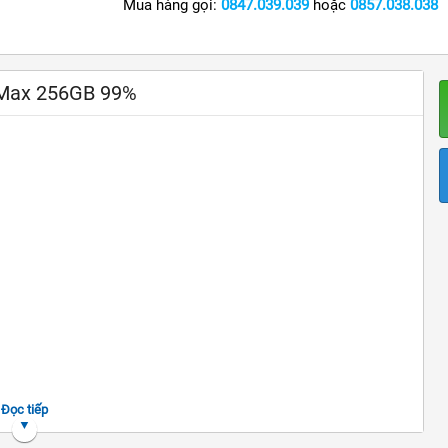
Mua hàng gọi:
0847.039.039
hoặc
0857.038.038
o Max 256GB 99%
Đọc tiếp