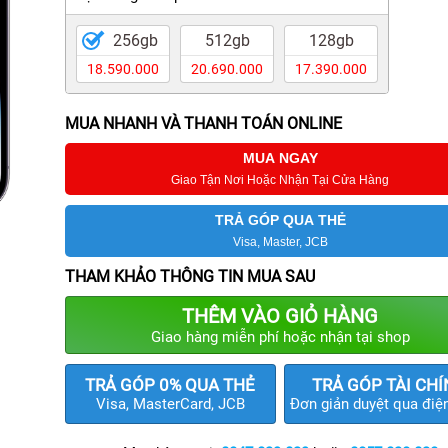
256gb
512gb
128gb
18.590.000
20.690.000
17.390.000
MUA NHANH VÀ THANH TOÁN ONLINE
MUA NGAY
Giao Tận Nơi Hoặc Nhận Tại Cửa Hàng
TRẢ GÓP QUA THẺ
Visa, Master, JCB
THAM KHẢO THÔNG TIN MUA SAU
THÊM VÀO GIỎ HÀNG
Giao hàng miễn phí hoặc nhận tại shop
TRẢ GÓP 0% QUA THẺ
TRẢ GÓP TÀI CH
Visa, MasterCard, JCB
Đơn giản duyệt qua điện