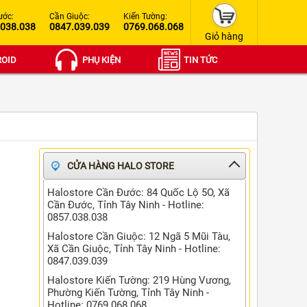
ước:
Cần Giuộc:
Kiến Tường:
.038.038
0847.039.039
0769.068.068
Giỏ hàng
OID
PHỤ KIỆN
TIN TỨC
CỬA HÀNG HALO STORE
Halostore Cần Đước: 84 Quốc Lộ 5O, Xã
Cần Đước, Tỉnh Tây Ninh - Hotline:
0857.038.038
Halostore Cần Giuộc: 12 Ngã 5 Mũi Tàu,
Xã Cần Giuộc, Tỉnh Tây Ninh - Hotline:
0847.039.039
Halostore Kiến Tường: 219 Hùng Vương,
Phường Kiến Tường, Tỉnh Tây Ninh -
Hotline: 0769.068.068