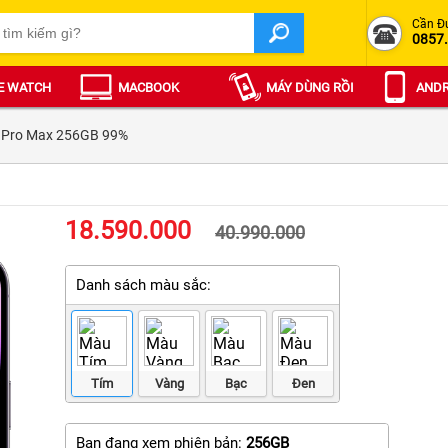
Cần Đ
0857
E WATCH
MACBOOK
MÁY DÙNG RỒI
ANDR
 Pro Max 256GB 99%
18.590.000
40.990.000
Danh sách màu sắc:
Tím
Vàng
Bạc
Đen
Bạn đang xem phiên bản:
256GB