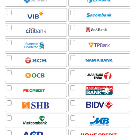
iPhone 12
iPhone 11 Pro Max
iPhone 11 Pro
iPhone 11
iPhone XS Max
iPhone XS
APPLE IPAD
APPLE WATCH
MACBOOK
MÁY DÙNG RỒI
SAMSUNG
PHỤ KIỆN