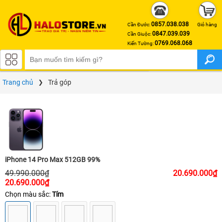
0857.038.038
Cần Đước:
Giỏ hàng
0847.039.039
Cần Giuộc:
0769.068.068
Kiến Tường:
APPLE IPHONE
Trang chủ
Trả góp
iPhone 17 Pro Max
iPhone 17 Pro
iPhone Air
iPhone 17
iPhone 14 Pro Max 512GB 99%
49.990.000₫
20.690.000₫
iPhone 16 Pro Max
20.690.000₫
iPhone 16 Pro
Chọn màu sắc:
Tím
iPhone 16 Plus