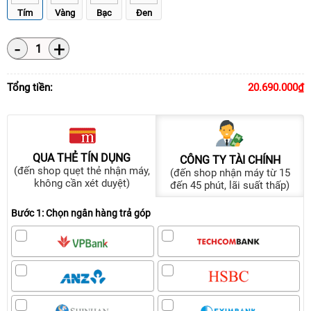
iPhone 16
Tím
Vàng
Bạc
Đen
iPhone 15 Pro Max
-
+
1
iPhone 15 Pro
iPhone 15 Plus
Tổng tiền:
20.690.000₫
iPhone 15
iPhone 14 Pro Max
QUA THẺ TÍN DỤNG
CÔNG TY TÀI CHÍNH
iPhone 14 Plus
(đến shop quẹt thẻ nhận máy,
(đến shop nhận máy từ 15
không cần xét duyệt)
đến 45 phút, lãi suất thấp)
iPhone 14 Pro
Bước 1: Chọn ngân hàng trả góp
iPhone 14
iPhone 13
iPhone 12 Pro Max
iPhone 12 Pro