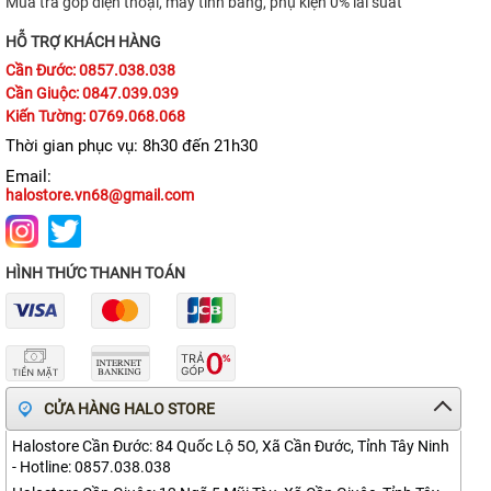
Mua trả góp điện thoại, máy tính bảng, phụ kiện 0% lãi suất
iPhone 11 Pro Max
HỖ TRỢ KHÁCH HÀNG
Cần Đước: 0857.038.038
iPhone 11 Pro
Cần Giuộc: 0847.039.039
iPhone 11
Kiến Tường: 0769.068.068
Thời gian phục vụ: 8h30 đến 21h30
iPhone XS Max
Email:
halostore.vn68@gmail.com
iPhone XS
APPLE IPAD
HÌNH THỨC THANH TOÁN
APPLE WATCH
MACBOOK
MÁY DÙNG RỒI
CỬA HÀNG HALO STORE
SAMSUNG
Halostore Cần Đước: 84 Quốc Lộ 5O, Xã Cần Đước, Tỉnh Tây Ninh
PHỤ KIỆN
- Hotline: 0857.038.038