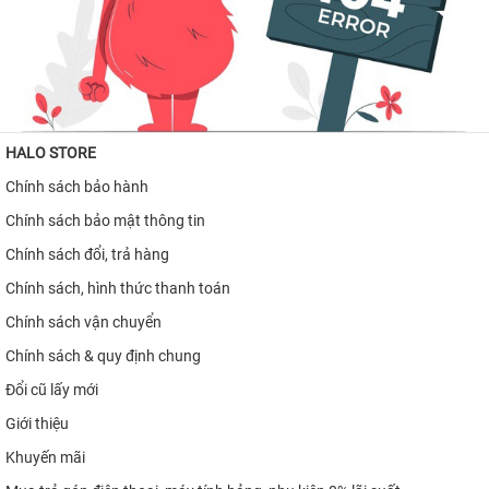
iPhone 15 Pro Max
iPhone 15 Pro
iPhone 15 Plus
HALO STORE
iPhone 15
Chính sách bảo hành
iPhone 14 Pro Max
Chính sách bảo mật thông tin
iPhone 14 Plus
Chính sách đổi, trả hàng
iPhone 14 Pro
Chính sách, hình thức thanh toán
iPhone 14
Chính sách vận chuyển
Chính sách & quy định chung
iPhone 13
Đổi cũ lấy mới
iPhone 12 Pro Max
Giới thiệu
iPhone 12 Pro
Khuyến mãi
iPhone 12