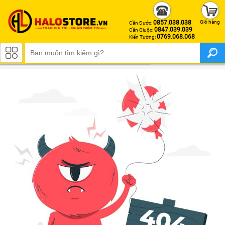
0857.038.038
Giỏ hàng
Cần Đước:
0847.039.039
Cần Giuộc:
0769.068.068
Kiến Tường:
APPLE IPHONE
iPhone 17 Pro Max
iPhone 17 Pro
iPhone Air
iPhone 17
iPhone 16 Pro Max
iPhone 16 Pro
iPhone 16 Plus
iPhone 16