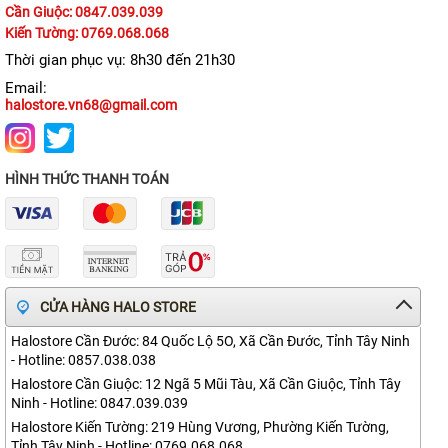
iPhone 12
Cần Giuộc: 0847.039.039
Kiến Tường: 0769.068.068
iPhone 11 Pro Max
Thời gian phục vụ: 8h30 đến 21h30
iPhone 11 Pro
Email:
halostore.vn68@gmail.com
iPhone 11
iPhone XS Max
HÌNH THỨC THANH TOÁN
iPhone XS
APPLE IPAD
APPLE WATCH
CỬA HÀNG HALO STORE
MACBOOK
Halostore Cần Đước: 84 Quốc Lộ 5O, Xã Cần Đước, Tỉnh Tây Ninh
MÁY DÙNG RỒI
- Hotline: 0857.038.038
Halostore Cần Giuộc: 12 Ngã 5 Mũi Tàu, Xã Cần Giuộc, Tỉnh Tây
SAMSUNG
Ninh - Hotline: 0847.039.039
Halostore Kiến Tường: 219 Hùng Vương, Phường Kiến Tường,
PHỤ KIỆN
Tỉnh Tây Ninh - Hotline: 0769.068.068