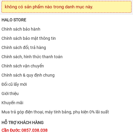
iPhone 16
không có sản phẩm nào trong danh mục này.
iPhone 15 Pro Max
HALO STORE
iPhone 15 Pro
Chính sách bảo hành
iPhone 15 Plus
Chính sách bảo mật thông tin
Chính sách đổi, trả hàng
iPhone 15
Chính sách, hình thức thanh toán
iPhone 14 Pro Max
Chính sách vận chuyển
iPhone 14 Plus
Chính sách & quy định chung
iPhone 14 Pro
Đổi cũ lấy mới
iPhone 14
Giới thiệu
Khuyến mãi
iPhone 13
Mua trả góp điện thoại, máy tính bảng, phụ kiện 0% lãi suất
iPhone 12 Pro Max
HỖ TRỢ KHÁCH HÀNG
iPhone 12 Pro
Cần Đước: 0857.038.038