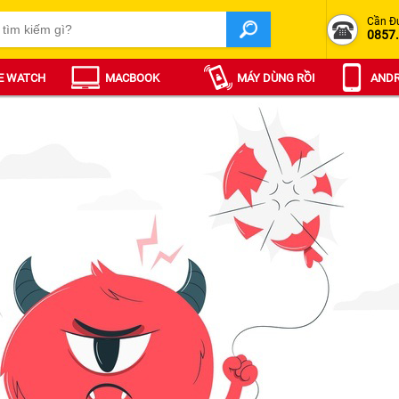
Cần Đ
0857
E WATCH
MACBOOK
MÁY DÙNG RỒI
ANDR