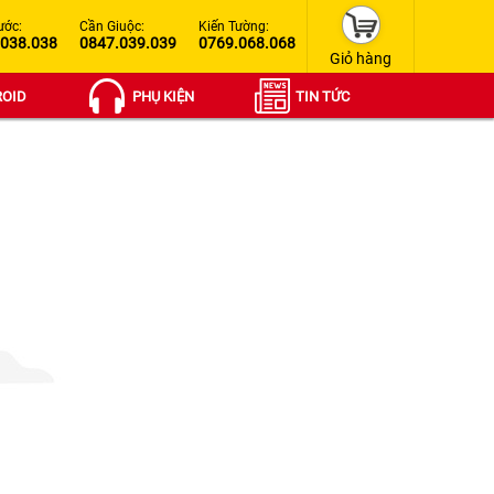
ước:
Cần Giuộc:
Kiến Tường:
.038.038
0847.039.039
0769.068.068
Giỏ hàng
OID
PHỤ KIỆN
TIN TỨC