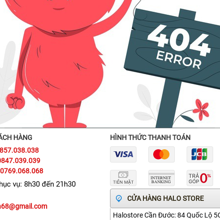
ÁCH HÀNG
HÌNH THỨC THANH TOÁN
0857.038.038
0847.039.039
 0769.068.068
phục vụ: 8h30 đến 21h30
CỬA HÀNG HALO STORE
vn68@gmail.com
Halostore Cần Đước: 84 Quốc Lộ 5