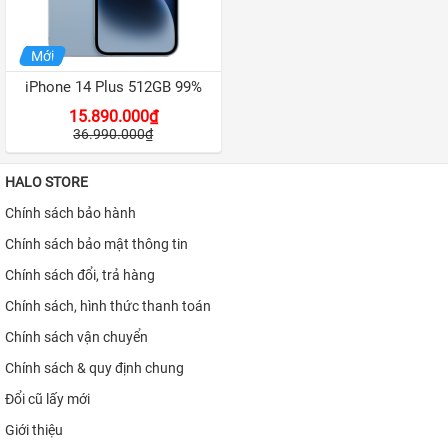
iPhone 12
iPhone 11 Pro Max
Mới
iPhone 11 Pro
iPhone 14 Plus 512GB 99%
15.890.000₫
iPhone 11
36.990.000₫
iPhone XS Max
HALO STORE
iPhone XS
Chính sách bảo hành
APPLE IPAD
Chính sách bảo mật thông tin
APPLE WATCH
Chính sách đổi, trả hàng
Chính sách, hình thức thanh toán
MACBOOK
Chính sách vận chuyển
MÁY DÙNG RỒI
Chính sách & quy định chung
SAMSUNG
Đổi cũ lấy mới
Giới thiệu
PHỤ KIỆN