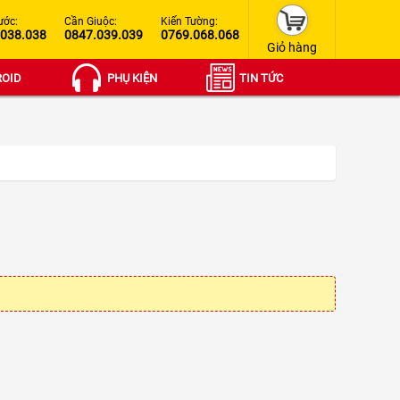
ước:
Cần Giuộc:
Kiến Tường:
.038.038
0847.039.039
0769.068.068
Giỏ hàng
OID
PHỤ KIỆN
TIN TỨC