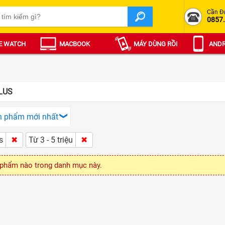
Cần Đ
0857
E WATCH
MACBOOK
MÁY DÙNG RỒI
ANDR
LUS
n phẩm mới nhất
s
Từ 3 - 5 triệu
phẩm nào trong danh mục này.