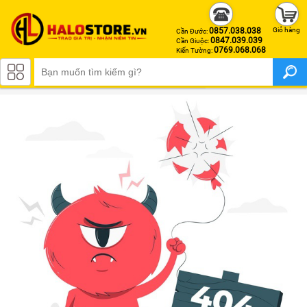
0857.038.038
Giỏ hàng
Cần Đước:
0847.039.039
Cần Giuộc:
0769.068.068
Kiến Tường:
APPLE IPHONE
iPhone 17 Pro Max
iPhone 17 Pro
iPhone Air
iPhone 17
iPhone 16 Pro Max
iPhone 16 Pro
iPhone 16 Plus
iPhone 16