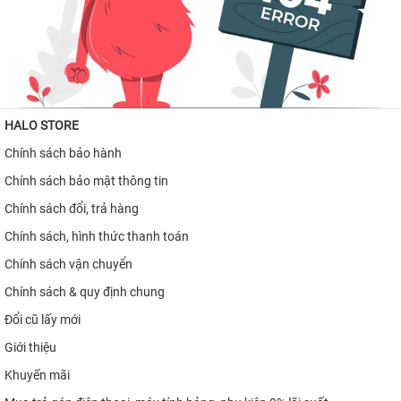
iPhone 15 Pro Max
iPhone 15 Pro
iPhone 15 Plus
HALO STORE
iPhone 15
Chính sách bảo hành
iPhone 14 Pro Max
Chính sách bảo mật thông tin
iPhone 14 Plus
Chính sách đổi, trả hàng
iPhone 14 Pro
Chính sách, hình thức thanh toán
iPhone 14
Chính sách vận chuyển
Chính sách & quy định chung
iPhone 13
Đổi cũ lấy mới
iPhone 12 Pro Max
Giới thiệu
iPhone 12 Pro
Khuyến mãi
iPhone 12