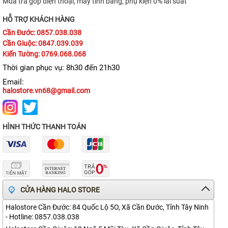
Mua trả góp điện thoại, máy tính bảng, phụ kiện 0% lãi suất
iPhone 11 Pro Max
HỖ TRỢ KHÁCH HÀNG
Cần Đước: 0857.038.038
iPhone 11 Pro
Cần Giuộc: 0847.039.039
iPhone 11
Kiến Tường: 0769.068.068
Thời gian phục vụ: 8h30 đến 21h30
iPhone XS Max
Email:
halostore.vn68@gmail.com
iPhone XS
APPLE IPAD
HÌNH THỨC THANH TOÁN
APPLE WATCH
MACBOOK
MÁY DÙNG RỒI
CỬA HÀNG HALO STORE
SAMSUNG
Halostore Cần Đước: 84 Quốc Lộ 5O, Xã Cần Đước, Tỉnh Tây Ninh
PHỤ KIỆN
- Hotline: 0857.038.038