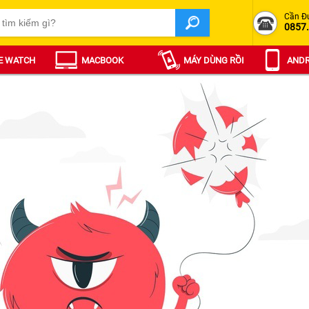
Cần Đ
0857
E WATCH
MACBOOK
MÁY DÙNG RỒI
ANDR