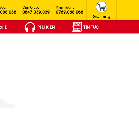
ước:
Cần Giuộc:
Kiến Tường:
.038.038
0847.039.039
0769.068.068
Giỏ hàng
OID
PHỤ KIỆN
TIN TỨC