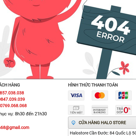
ÁCH HÀNG
HÌNH THỨC THANH TOÁN
0857.038.038
0847.039.039
 0769.068.068
phục vụ: 8h30 đến 21h30
CỬA HÀNG HALO STORE
vn68@gmail.com
Halostore Cần Đước: 84 Quốc Lộ 5